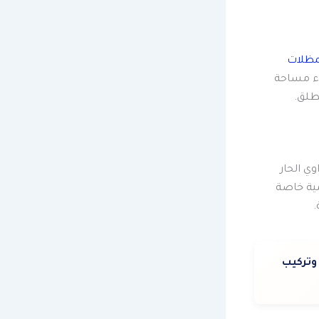
مظلات
اء مساحة
لطلق.
ي الحار
مية خاصة
.
وتركيب