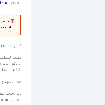
العناصر.
مظلات
خصوما
تناسب جم
2. فوائد المظلات والسواتر في تعزيز المساحات الخارجية
تلعب المظلات 
الرياض. توفر ه
لتركيب المظل
مظلات وسواتر
وفي مدينة معر
الحاجة إليه، م