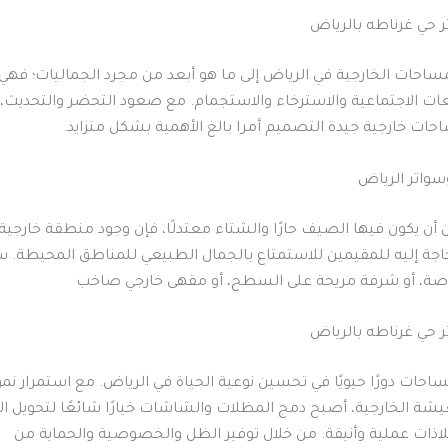
 حي غرناطه بالرياض
مساحات الخارجية في الرياض إلى ما هو أبعد من مجرد الجماليات؛ فهي 
ات الاجتماعية والاسترخاء والاستجمام. مع صعود التحضر والتحديث
احات خارجية جيدة التصميم أمرا بالغ الأهمية بشكل متزايد.
واتر الرياض
 أن يكون فيها الصيف حارًا والشتاء معتدلًا، فإن وجود منطقة خارجية
لحاجة إليه للمقيمين للاستمتاع بالجمال الطبيعي للمناطق المحيطة. س
اصة، أو شرفة مريحة على السطح، أو مقهى خارجي صاخب
 حي غرناطه بالرياض
احات دورًا حيويًا في تحسين نوعية الحياة في الرياض. مع استمرار نم
ة الخارجية، أصبح دمج المظلات والشاشات خيارًا شائعًا لتحويل ا
ملاذات عملية وأنيقة. من خلال توفير الظل والخصوصية والحماية من