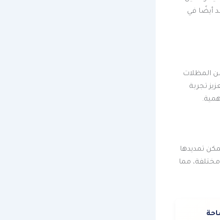
 أيضًا في
من المظلات
زيز تجربة
همية.
مكن تمديدها
مختلفة، مما
احة