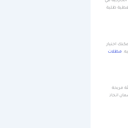
الخارجية في
تغطية ظلية
كنك اختيار
يه.
مظلات
ئة مريحة
مان اتخاذ