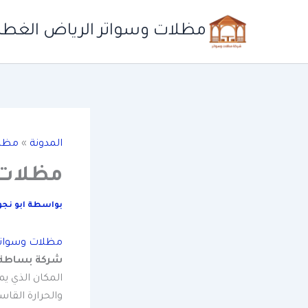
خطي
لى
مظلات وسواتر الرياض الغطاء
لمحتوى
المدونة
»
مظلا
مظلات 
بواسطة
ابو نج
مظلات وسواتر
شركة بساط
المكان الذي ي
والحرارة القاس