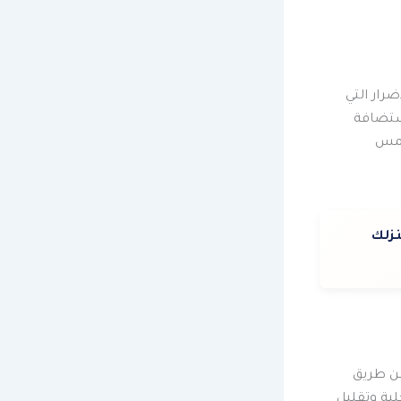
رار التي
استضافة
شمس
نزلك
عن طريق
لية وتقليل