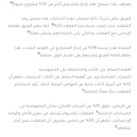
10
موظف. هذا يسمح لهم بإدارة وتشغيل أكثر من 500 مشروع سنويًا
.
الفريق يتلقى تدريبًا دائمًا لضمان جودة الخدمات. هذا يضمن رضا
10
العملاء، حيث بلغت نسبة رضا العملاء 92%
. كما يتميز الفريق بتفاعله
10
الإيجابي مع العملاء، وبالتالي يلبي احتياجاتهم بشكل ممتاز
.
الشركة تقدر بنسبة 98% في إنجاز المشاريع في الموعد المحدد. هذا
10
يظهر كفاءة الفريق وقدرتهم على تقديم حلول مبتكرة
.
أهمية الحفاظ على الأثاث والمحافظة على الخصوصية
التغيرات المناخية تزيد من أهمية الحفاظ على الأثاث. الدراسات تظهر أن
50% من أضرار الأثاث ناتجة عن العوامل البيئية. لذلك، يُعد استخدام
11
المظلات حلًا فعالًا للحماية
.
في الرياض، يقلق 55% من أصحاب المنازل بشأن الخصوصية في
11
المساحات الخارجية
. المظلات والسواتر تساعد في تعزيز الأمان والراحة.
الإحصائيات تُظهر أن 90% من الناس يعتبرون أن المظلات تعزز أمان
12
منازلهم
.