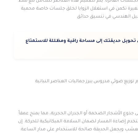
 الجلسات الغائرة. يتم تصميم هذه العناصر لتتكامل مع نمط
رة تكمن في استغلال الزوايا لخلق جلسات خاصة محمية
لدليل الهندسي في تنسيق حدائق
ويل حديقتك إلى مساحة راقية ومظللة للاستمتاع
م توزيع ضوئي مدروس يبرز جماليات العناصر النباتية
جذوع الأشجار الضخمة أو الجدران الحجرية، مما يمنح عمقاً
دم إضاءة المسار لضمان السلامة الميكانيكية للحركة. إن
عشب ويجعل الحديقة صالحة للاستخدام على مدار الساعة.