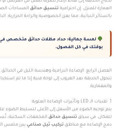
تحتاج الحديقة إلى نقاط ارتكاز بصرية تتمثل في العريش أو
العمارة للمنزل. إن احترافية
تنسيق حدائق
المساحات الصغي
بالستائر النباتية، مما يعزز الخصوصية والراحة الحرارية. ا
لمسة جمالية:
حداد مظلات حدائق متخصص في تح
بوقتك في كل الفصول.
الفصل الرابع: الإضاءة الدرامية وهندسة الليل في الحدائق
تتحول الحديقة بعد الغروب إلى لوحة فنية إذا ما تم استخدا
والمعمارية.
1. تقنيات الـ LED وتأثيرات الإضاءة العلوية
يتم توجيه الضوء من الأسفل إلى الأعلى لتسليط الضوء على 
للمكان. في سياق
تنسيق حدائق
المجمعات السكنية، تُستخ
دمج الإضاءة مع مناطق
تركيب ثيل صناعي
يبرز ملمس ال