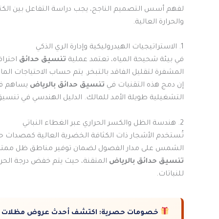
لفهم أسس التصميم الناجح، يجب دراسة التفاعل بين الكتلة
والحرارة العالية.
1. الاستراتيجيات الهيدروليكية وإدارة الري الذكي
في بيئة شحيحة المياه، تعتمد عملية
تنسيق حدائق
احترا
المشفرة لتقليل الفاقد بالتبخر. يتم حساب الاحتياجات الما
إن دمج هذه التقنيات في
تنسيق حدائق بالرياض
يساهم في 
التشغيلية طويلة الأمد للمالك. الدليل الهندسي في تنسيق
2. هندسة الظل والكسر الحراري عبر الغطاء النباتي
تُستخدم الأشجار ذات الكثافة الخضرية العالية كمصدات ح
الشمس على مدار الفصول لضمان توفير مناطق ظل ممتدة خل
تنسيق حدائق بالرياض
المتقنة، حيث يتم خفض درجة الحرا
للنباتات.
خصومات حصرية:
اكتشف أحدث عروض مظلات وس