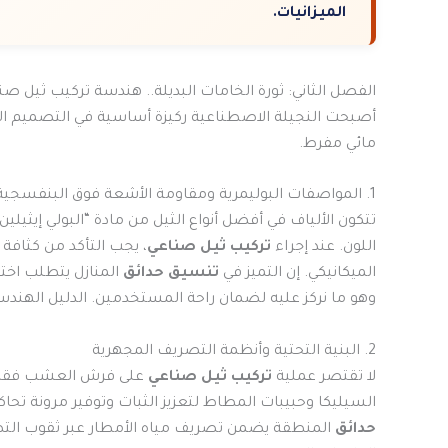
الميزانيات.
الفصل الثاني: ثورة الخامات البديلة.. هندسة تركيب ثيل صن
أصبحت النجيلة الاصطناعية ركيزة أساسية في التصميم الح
مائي مفرط.
1. المواصفات البوليمرية ومقاومة الأشعة فوق البنفسجية
تتكون الألياف في أفضل أنواع الثيل من مادة “البولي إيثي
اللون. عند إجراء
تركيب ثيل صناعي
، يجب التأكد من كثاف
الميكانيكي. إن التميز في
تنسيق حدائق
المنازل يتطلب اخت
وهو ما نركز عليه لضمان راحة المستخدمين. الدليل الهند
2. البنية التحتية وأنظمة التصريف المجهرية
لا تقتصر عملية
تركيب ثيل صناعي
على فرش العشب فقط،
السيليكا وحبيبات المطاط لتعزيز الثبات وتوفير مرونة تحاكي 
حدائق
المنطقة يضمن تصريف مياه الأمطار عبر ثقوب التصر