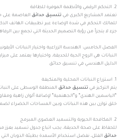
2. التحكم الرقمي والأنظمة الموفرة للطاقة
تعتمد المشاريع الكبرى في
تنسيق حدائق
العاصمة على حس
للمالك التحكم في شدة الإضاءة عبر تطبيقات الهاتف الذكي
جزء لا يتجزأ من رؤية التصميم الحديثة التي تجمع بين الرفاه
الفصل الخامس: الهندسة الزراعية واختيار النباتات الأيقوني
النباتات هي الروح الحية للحديقة، واختيارها يعتمد على ميزا
الدليل الهندسي في تنسيق حدائق
1. استزراع النباتات المحلية والمتكيفة
يتم التركيز في
تنسيق حدائق
المنطقة الوسطى على النباتات
“الياسمين الهندي” و”الجهنمية” لإضافة ألوان زاهية ومقاو
خلق توازن بين هذه النباتات وبين المساحات الخضراء ل
2. المكافحة الحيوية والتسميد العضوي المبرمج
للحفاظ على صحة الحديقة، يجب اتباع جدول تسميد يعزز م
حدائق
الفلل، نفضل استخدام الأسمدة بطيئة الذوبان التي تم