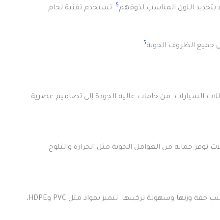
5
. تستخدم تقنية لحام
5
ل جميع الظروف الجوية
.
لات السيارات. من خامات عالية الجودة إلى تصاميم عصرية
 توفر حماية من العوامل الجوية مثل الحرارة والثلوج
المظلات القماشية هي خيار مفضل لبعض الناس. هذا بسبب خفة وزنها وسهولة تركيبها. تتميز بمواد مثل PVC وHDPE،