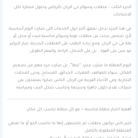
الجزء الثالث – مظلات وسواتر حي الريان بالرياض وحلول مبتكرة لكل
الاحتياجات
في هذا الجزء ندخل بعمق أكبر حول الخدمات اللي صارت اليوم أساسية
لأي شخص يبحث عن مظلات قوية وسواتر مناسبة لبيت أو محل أو
فلة في حي الريان. ومع زيادة الطلب على المظلات الحديثة، صار التركيز
مو بس على القوة… بل على الشكل، الراحة، والعمر الطويل.
اليوم المظلة ما صارت مجرد “غطا”، بل صارت جزء مهم من تصميم
المكان، سواء للمواقف، الممرات، الحدائق، المسابح، وحتى المحلات
التجارية. وفي الأحياء القريبة من الريان، الناس صاروا يعتمدون على
شركات تقدم حلول جاهزة وسريعة وتناسب شكل البيت وميزانيته.
أهمية اختيار مظلة مناسبة — مو كل مظلة تناسب كل مكان
كثير ناس يركبون مظلات ثم يكتشفون إنها ما تناسب الجو أو ما تغطي
المنطقة المطلوبة بالكامل.