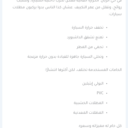
في حي الريان. الحرارة العالية ممكن تخرب داخلية السيارة، وتسبب
روائح، وتقلل من عمر التكييف. عشان كذا الناس بدوا يركبون مظلات
سيارات:
تخفف حرارة السيارة
تمنع تشقق الداشبورد
تحمي من المطر
وتخلي السيارة جاهزة للقيادة بدون حرارة مزعجة
الخامات المستخدمة تختلف، لكن أكثرها انتشارًا:
البولي إيثيلين
PVC
المظلات الخشبية
المظلات المعدنية
كل خام له مميزاته وسعره.