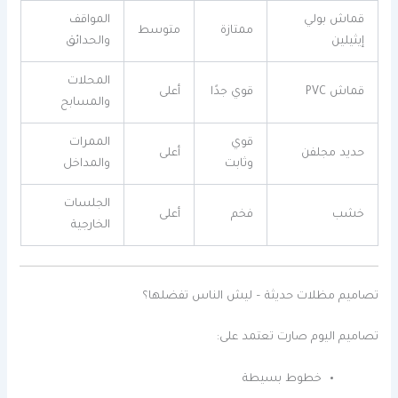
قماش بولي
المواقف
ممتازة
متوسط
إيثيلين
والحدائق
المحلات
قماش PVC
قوي جدًا
أعلى
والمسابح
قوي
الممرات
حديد مجلفن
أعلى
وثابت
والمداخل
الجلسات
خشب
فخم
أعلى
الخارجية
تصاميم مظلات حديثة – ليش الناس تفضلها؟
تصاميم اليوم صارت تعتمد على:
خطوط بسيطة